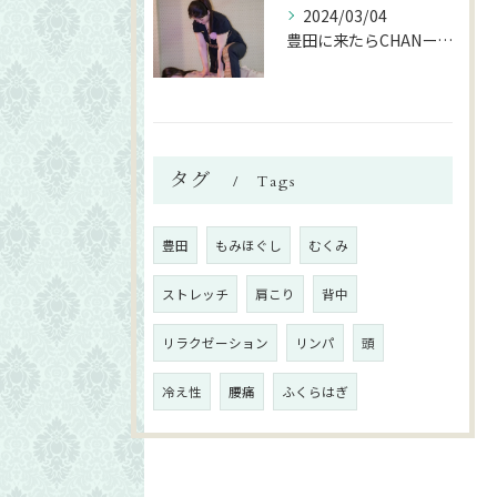
2024/03/04
豊田に来たらCHANーSIAMへ☆
タグ
Tags
豊田
もみほぐし
むくみ
ストレッチ
肩こり
背中
リラクゼーション
リンパ
頭
冷え性
腰痛
ふくらはぎ