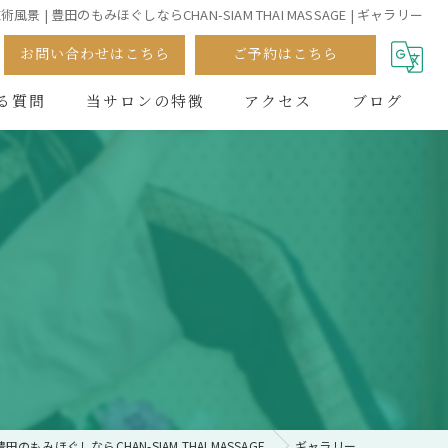
術風景 | 豊田のもみほぐしならCHAN-SIAM THAI MASSAGE | ギャラリー
お問い合わせはこちら
ご予約はこちら
る質問
当サロンの特徴
アクセス
ブログ
全身
オイル
タイ古式
予約
足つぼ
豊田のもみほぐしならCHAN-SIAM THAI MASSAGE
ギャラリー